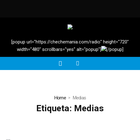
[popup url="https://chechemania.com/radio" height="720"
width="480" scrollbars="yes" alt="popup"]
[/popup]
Home
Medias
Etiqueta:
Medias