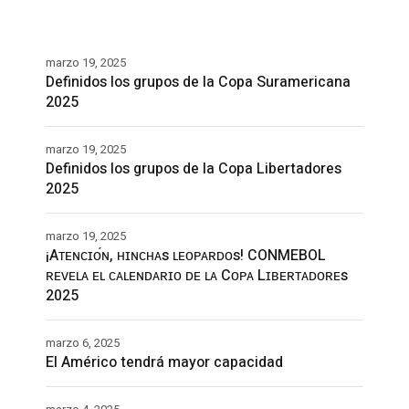
marzo 19, 2025
Definidos los grupos de la Copa Suramericana
2025
marzo 19, 2025
Definidos los grupos de la Copa Libertadores
2025
marzo 19, 2025
¡Aᴛᴇɴᴄɪᴏ́ɴ, ʜɪɴᴄʜᴀs ʟᴇᴏᴘᴀʀᴅᴏs! CONMEBOL
ʀᴇᴠᴇʟᴀ ᴇʟ ᴄᴀʟᴇɴᴅᴀʀɪᴏ ᴅᴇ ʟᴀ Cᴏᴘᴀ Lɪʙᴇʀᴛᴀᴅᴏʀᴇs
2025
marzo 6, 2025
El Américo tendrá mayor capacidad