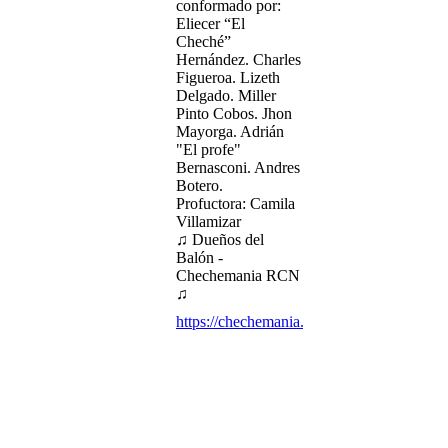
conformado por:
Eliecer “El
Cheché”
Hernández. Charles
Figueroa. Lizeth
Delgado. Miller
Pinto Cobos. Jhon
Mayorga. Adrián
"El profe"
Bernasconi. Andres
Botero.
Profuctora: Camila
Villamizar
♫ Dueños del
Balón -
Chechemania RCN
♫
https://chechemania.com