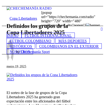
[popup
url="https://chechemania.com/radio"
Copa Libertadores
height="720" width="480"
Definidos los grupos de la
scrollbars="yes" alt="popup"]
[/popup]
Copa Libertadores 2025
INICIO
FÚTBOL INTERNACIONAL
FÚTBOL COLOMBIANO
MÁS DEPORTES
HISTÓRICOS
COLOMBIANOS EN EL EXTERIOR
by
Chechemanía Sport
NOSOTROS
marzo 19, 2025
El sorteo de la fase de grupos de la Copa
Libertadores 2025 ha generado gran
expectación entre los aficionados del fútbol