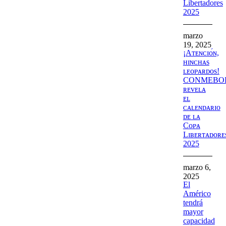
Libertadores
2025
marzo
19, 2025
¡Aᴛᴇɴᴄɪᴏ́ɴ,
ʜɪɴᴄʜᴀs
ʟᴇᴏᴘᴀʀᴅᴏs!
CONMEBO
ʀᴇᴠᴇʟᴀ
ᴇʟ
ᴄᴀʟᴇɴᴅᴀʀɪᴏ
ᴅᴇ ʟᴀ
Cᴏᴘᴀ
Lɪʙᴇʀᴛᴀᴅᴏʀᴇ
2025
marzo 6,
2025
El
Américo
tendrá
mayor
capacidad