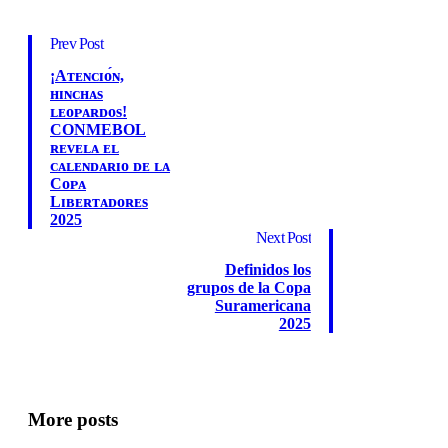
Prev Post
¡Aᴛᴇɴᴄɪᴏ́ɴ,
ʜɪɴᴄʜᴀs
ʟᴇᴏᴘᴀʀᴅᴏs!
CONMEBOL
ʀᴇᴠᴇʟᴀ ᴇʟ
ᴄᴀʟᴇɴᴅᴀʀɪᴏ ᴅᴇ ʟᴀ
Cᴏᴘᴀ
Lɪʙᴇʀᴛᴀᴅᴏʀᴇs
2025
Next Post
Definidos los
grupos de la Copa
Suramericana
2025
More posts