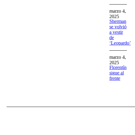
marzo 4,
2025
Sherman
se volvió
a vestir
de
‘Leopardo’
marzo 4,
2025
Florentín
sigue al
frente