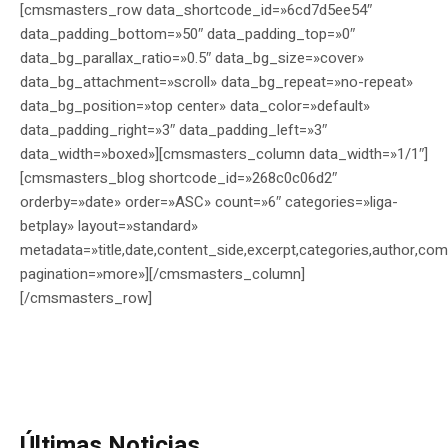
[cmsmasters_row data_shortcode_id=»6cd7d5ee54″
data_padding_bottom=»50″ data_padding_top=»0″
data_bg_parallax_ratio=»0.5″ data_bg_size=»cover»
data_bg_attachment=»scroll» data_bg_repeat=»no-repeat»
data_bg_position=»top center» data_color=»default»
data_padding_right=»3″ data_padding_left=»3″
data_width=»boxed»][cmsmasters_column data_width=»1/1″]
[cmsmasters_blog shortcode_id=»268c0c06d2″
orderby=»date» order=»ASC» count=»6″ categories=»liga-
betplay» layout=»standard»
metadata=»title,date,content_side,excerpt,categories,author,com
pagination=»more»][/cmsmasters_column]
[/cmsmasters_row]
Últimas Noticias