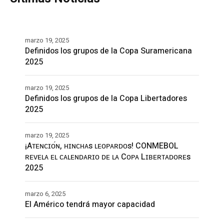
marzo 19, 2025
Definidos los grupos de la Copa Suramericana
2025
marzo 19, 2025
Definidos los grupos de la Copa Libertadores
2025
marzo 19, 2025
¡Aᴛᴇɴᴄɪᴏ́ɴ, ʜɪɴᴄʜᴀs ʟᴇᴏᴘᴀʀᴅᴏs! CONMEBOL
ʀᴇᴠᴇʟᴀ ᴇʟ ᴄᴀʟᴇɴᴅᴀʀɪᴏ ᴅᴇ ʟᴀ Cᴏᴘᴀ Lɪʙᴇʀᴛᴀᴅᴏʀᴇs
2025
marzo 6, 2025
El Américo tendrá mayor capacidad