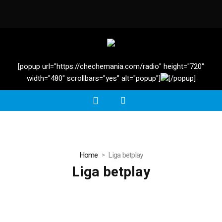
[popup url="https://chechemania.com/radio" height="720"
width="480" scrollbars="yes" alt="popup"]
[/popup]
Home
Liga betplay
Liga betplay