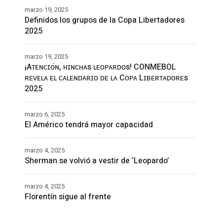
marzo 19, 2025
Definidos los grupos de la Copa Libertadores
2025
marzo 19, 2025
¡Aᴛᴇɴᴄɪᴏ́ɴ, ʜɪɴᴄʜᴀs ʟᴇᴏᴘᴀʀᴅᴏs! CONMEBOL
ʀᴇᴠᴇʟᴀ ᴇʟ ᴄᴀʟᴇɴᴅᴀʀɪᴏ ᴅᴇ ʟᴀ Cᴏᴘᴀ Lɪʙᴇʀᴛᴀᴅᴏʀᴇs
2025
marzo 6, 2025
El Américo tendrá mayor capacidad
marzo 4, 2025
Sherman se volvió a vestir de ‘Leopardo’
marzo 4, 2025
Florentín sigue al frente