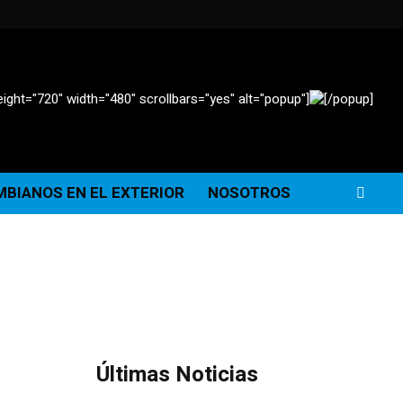
ight="720" width="480" scrollbars="yes" alt="popup"]
[/popup]
BIANOS EN EL EXTERIOR
NOSOTROS
Últimas Noticias