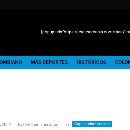
[popup url="https://chechemania.com/radio" he
LOMBIANO
MÁS DEPORTES
HISTÓRICOS
COLOM
Copa sudamericana
In
, 2024
by
Chechemanía Sport