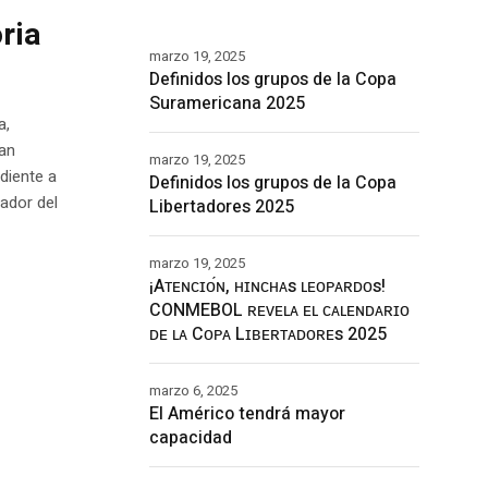
ria
marzo 19, 2025
Definidos los grupos de la Copa
Suramericana 2025
a,
ían
marzo 19, 2025
diente a
Definidos los grupos de la Copa
ador del
Libertadores 2025
marzo 19, 2025
¡Aᴛᴇɴᴄɪᴏ́ɴ, ʜɪɴᴄʜᴀs ʟᴇᴏᴘᴀʀᴅᴏs!
CONMEBOL ʀᴇᴠᴇʟᴀ ᴇʟ ᴄᴀʟᴇɴᴅᴀʀɪᴏ
ᴅᴇ ʟᴀ Cᴏᴘᴀ Lɪʙᴇʀᴛᴀᴅᴏʀᴇs 2025
marzo 6, 2025
El Américo tendrá mayor
capacidad