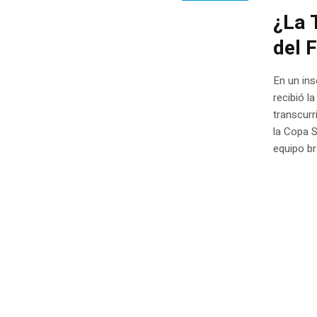
¿La 
del 
En un ins
recibió l
transcurr
la Copa S
equipo br