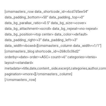
[cmsmasters_row data_shortcode_id=»6cd7d5ee54″
data_padding_bottom=»50″ data_padding_top=»0″
data_bg_parallax_ratio=»0.5″ data_bg_size=»cover»
data_bg_attachment=»scroll» data_bg_repeat=»no-repeat»
data_bg_position=»top center» data_color=»default»
data_padding_right=»3″ data_padding_left=»3″
data_width=»boxed»][cmsmasters_column data_width=»1/1″]
[cmsmasters_blog shortcode_id=»268c0c06d2″
orderby=»date» order=»ASC» count=»6″ categories=»tenis»
layout=»standard»
metadata=»title,date,content_side,excerpt,categories,author,com
pagination=»more»][/cmsmasters_column]
[/cmsmasters_row]