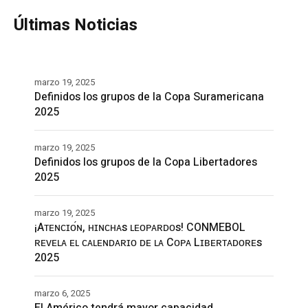
Últimas Noticias
marzo 19, 2025
Definidos los grupos de la Copa Suramericana
2025
marzo 19, 2025
Definidos los grupos de la Copa Libertadores
2025
marzo 19, 2025
¡Aᴛᴇɴᴄɪᴏ́ɴ, ʜɪɴᴄʜᴀs ʟᴇᴏᴘᴀʀᴅᴏs! CONMEBOL
ʀᴇᴠᴇʟᴀ ᴇʟ ᴄᴀʟᴇɴᴅᴀʀɪᴏ ᴅᴇ ʟᴀ Cᴏᴘᴀ Lɪʙᴇʀᴛᴀᴅᴏʀᴇs
2025
marzo 6, 2025