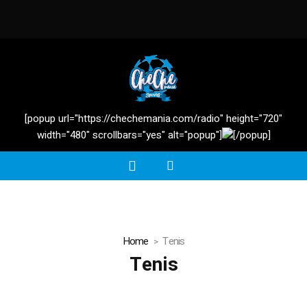
[popup url="https://chechemania.com/radio" height="720"
width="480" scrollbars="yes" alt="popup"]
[/popup]
Home
Tenis
Tenis