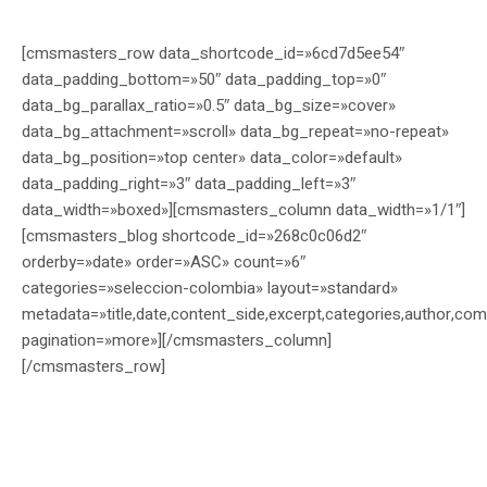
[cmsmasters_row data_shortcode_id=»6cd7d5ee54″
data_padding_bottom=»50″ data_padding_top=»0″
data_bg_parallax_ratio=»0.5″ data_bg_size=»cover»
data_bg_attachment=»scroll» data_bg_repeat=»no-repeat»
data_bg_position=»top center» data_color=»default»
data_padding_right=»3″ data_padding_left=»3″
data_width=»boxed»][cmsmasters_column data_width=»1/1″]
[cmsmasters_blog shortcode_id=»268c0c06d2″
orderby=»date» order=»ASC» count=»6″
categories=»seleccion-colombia» layout=»standard»
metadata=»title,date,content_side,excerpt,categories,author,com
pagination=»more»][/cmsmasters_column]
[/cmsmasters_row]