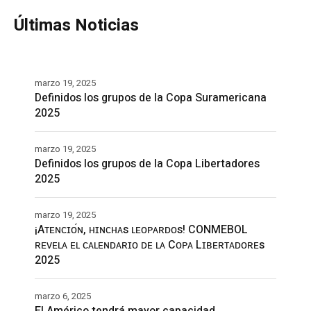
Últimas Noticias
marzo 19, 2025
Definidos los grupos de la Copa Suramericana
2025
marzo 19, 2025
Definidos los grupos de la Copa Libertadores
2025
marzo 19, 2025
¡Aᴛᴇɴᴄɪᴏ́ɴ, ʜɪɴᴄʜᴀs ʟᴇᴏᴘᴀʀᴅᴏs! CONMEBOL
ʀᴇᴠᴇʟᴀ ᴇʟ ᴄᴀʟᴇɴᴅᴀʀɪᴏ ᴅᴇ ʟᴀ Cᴏᴘᴀ Lɪʙᴇʀᴛᴀᴅᴏʀᴇs
2025
marzo 6, 2025