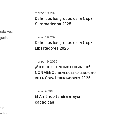
marzo 19, 2025
Definidos los grupos de la Copa
Suramericana 2025
esta vez
njunto
marzo 19, 2025
Definidos los grupos de la Copa
Libertadores 2025
marzo 19, 2025
¡Aᴛᴇɴᴄɪᴏ́ɴ, ʜɪɴᴄʜᴀs ʟᴇᴏᴘᴀʀᴅᴏs!
CONMEBOL ʀᴇᴠᴇʟᴀ ᴇʟ ᴄᴀʟᴇɴᴅᴀʀɪᴏ
ᴅᴇ ʟᴀ Cᴏᴘᴀ Lɪʙᴇʀᴛᴀᴅᴏʀᴇs 2025
marzo 6, 2025
El Américo tendrá mayor
capacidad
e a