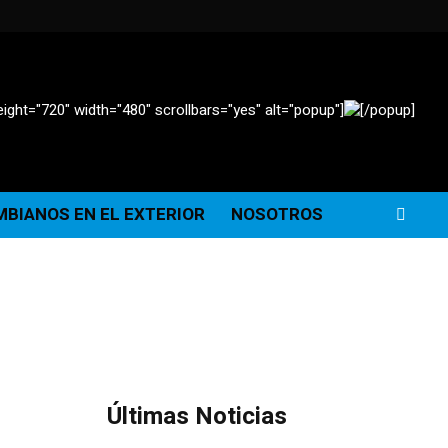
ight="720" width="480" scrollbars="yes" alt="popup"]
[/popup]
BIANOS EN EL EXTERIOR
NOSOTROS
Últimas Noticias