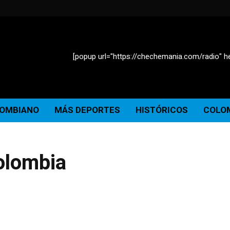
[popup url="https://chechemania.com/radio" he
LOMBIANO
MÁS DEPORTES
HISTÓRICOS
COLOM
olombia