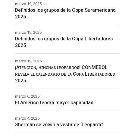
marzo 19, 2025
Definidos los grupos de la Copa Suramericana
2025
marzo 19, 2025
Definidos los grupos de la Copa Libertadores
2025
marzo 19, 2025
¡Aᴛᴇɴᴄɪᴏ́ɴ, ʜɪɴᴄʜᴀs ʟᴇᴏᴘᴀʀᴅᴏs! CONMEBOL
ʀᴇᴠᴇʟᴀ ᴇʟ ᴄᴀʟᴇɴᴅᴀʀɪᴏ ᴅᴇ ʟᴀ Cᴏᴘᴀ Lɪʙᴇʀᴛᴀᴅᴏʀᴇs
2025
marzo 6, 2025
El Américo tendrá mayor capacidad
marzo 4, 2025
Sherman se volvió a vestir de ‘Leopardo’