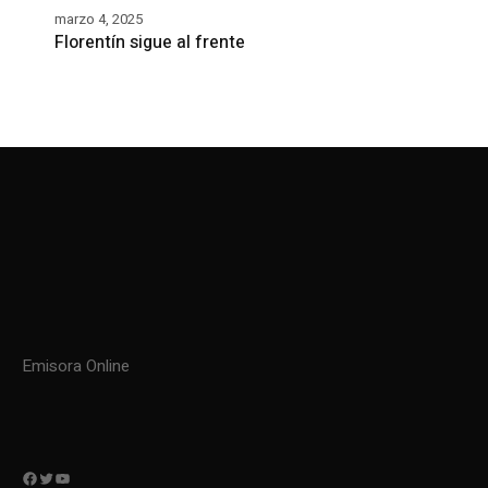
marzo 4, 2025
Florentín sigue al frente
Emisora Online
Facebook
Twitter
YouTube