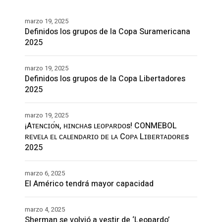
marzo 19, 2025
Definidos los grupos de la Copa Suramericana
2025
marzo 19, 2025
Definidos los grupos de la Copa Libertadores
2025
marzo 19, 2025
¡Aᴛᴇɴᴄɪᴏ́ɴ, ʜɪɴᴄʜᴀs ʟᴇᴏᴘᴀʀᴅᴏs! CONMEBOL
ʀᴇᴠᴇʟᴀ ᴇʟ ᴄᴀʟᴇɴᴅᴀʀɪᴏ ᴅᴇ ʟᴀ Cᴏᴘᴀ Lɪʙᴇʀᴛᴀᴅᴏʀᴇs
2025
marzo 6, 2025
El Américo tendrá mayor capacidad
marzo 4, 2025
Sherman se volvió a vestir de ‘Leopardo’