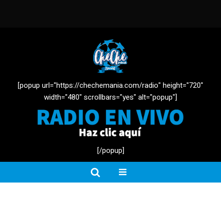
[popup url="https://chechemania.com/radio" height="720"
width="480" scrollbars="yes" alt="popup"]
[/popup]