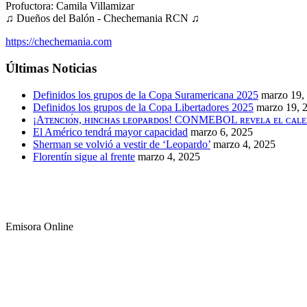
Profuctora: Camila Villamizar
♫ Dueños del Balón - Chechemania RCN ♫
https://chechemania.com
Últimas Noticias
Definidos los grupos de la Copa Suramericana 2025
marzo 19,
Definidos los grupos de la Copa Libertadores 2025
marzo 19, 
¡Aᴛᴇɴᴄɪᴏ́ɴ, ʜɪɴᴄʜᴀs ʟᴇᴏᴘᴀʀᴅᴏs! CONMEBOL ʀᴇᴠᴇʟᴀ ᴇʟ ᴄᴀʟᴇ
El Américo tendrá mayor capacidad
marzo 6, 2025
Sherman se volvió a vestir de ‘Leopardo’
marzo 4, 2025
Florentín sigue al frente
marzo 4, 2025
Emisora Online