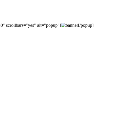
0" scrollbars="yes" alt="popup"]
[/popup]