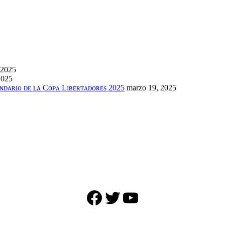
 2025
2025
ɴᴅᴀʀɪᴏ ᴅᴇ ʟᴀ Cᴏᴘᴀ Lɪʙᴇʀᴛᴀᴅᴏʀᴇs 2025
marzo 19, 2025
Facebook
Twitter
YouTube