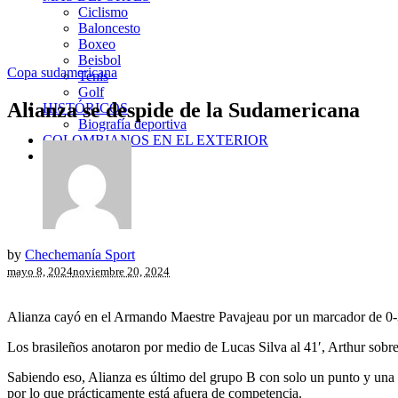
Ciclismo
Baloncesto
Boxeo
Beisbol
Copa sudamericana
Tenis
Golf
Alianza se despide de la Sudamericana
HISTÓRICOS
Biografía deportiva
COLOMBIANOS EN EL EXTERIOR
NOSOTROS
by
Chechemanía Sport
mayo 8, 2024
noviembre 20, 2024
Alianza cayó en el Armando Maestre Pavajeau por un marcador de 0-
Los brasileños anotaron por medio de Lucas Silva al 41′, Arthur sobr
Sabiendo eso, Alianza es último del grupo B con solo un punto y una di
por lo que prácticamente está afuera de competencia.