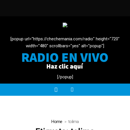
[popup url="https://chechemania.com/radio" height="720"
width="480" scrollbars="yes" alt="popup"]
[/popup]
Home
tolima