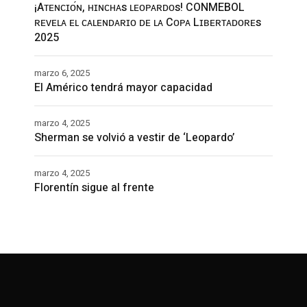
¡Aᴛᴇɴᴄɪᴏ́ɴ, ʜɪɴᴄʜᴀs ʟᴇᴏᴘᴀʀᴅᴏs! CONMEBOL
ʀᴇᴠᴇʟᴀ ᴇʟ ᴄᴀʟᴇɴᴅᴀʀɪᴏ ᴅᴇ ʟᴀ Cᴏᴘᴀ Lɪʙᴇʀᴛᴀᴅᴏʀᴇs
2025
marzo 6, 2025
El Américo tendrá mayor capacidad
marzo 4, 2025
Sherman se volvió a vestir de ‘Leopardo’
marzo 4, 2025
Florentín sigue al frente