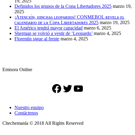
19, 2025
Definidos los grupos de la Copa Libertadores 2025
marzo 19,
2025
¡Aᴛᴇɴᴄɪᴏ́ɴ, ʜɪɴᴄʜᴀs ʟᴇᴏᴘᴀʀᴅᴏs! CONMEBOL ʀᴇᴠᴇʟᴀ ᴇʟ
ᴄᴀʟᴇɴᴅᴀʀɪᴏ ᴅᴇ ʟᴀ Cᴏᴘᴀ Lɪʙᴇʀᴛᴀᴅᴏʀᴇs 2025
marzo 19, 2025
El Américo tendrá mayor capacidad
marzo 6, 2025
Sherman se volvió a vestir de ‘Leopardo’
marzo 4, 2025
Florentín sigue al frente
marzo 4, 2025
Emisora Online
Facebook
Twitter
YouTube
Nuestro equipo
Contáctenos
Chechemanía © 2018 All Rights Reserved