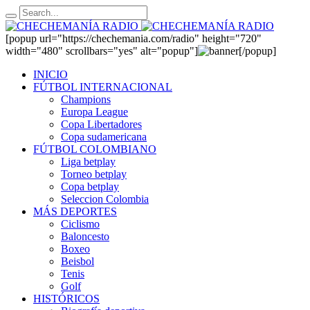
[popup url="https://chechemania.com/radio" height="720"
width="480" scrollbars="yes" alt="popup"]
[/popup]
INICIO
FÚTBOL INTERNACIONAL
Champions
Europa League
Copa Libertadores
Copa sudamericana
FÚTBOL COLOMBIANO
Liga betplay
Torneo betplay
Copa betplay
Seleccion Colombia
MÁS DEPORTES
Ciclismo
Baloncesto
Boxeo
Beisbol
Tenis
Golf
HISTÓRICOS