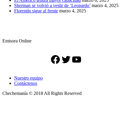
El Américo tendrá mayor capacidad
marzo 6, 2025
Sherman se volvió a vestir de ‘Leopardo’
marzo 4, 2025
Florentín sigue al frente
marzo 4, 2025
Emisora Online
Facebook
Twitter
YouTube
Nuestro equipo
Contáctenos
Chechemanía © 2018 All Rights Reserved