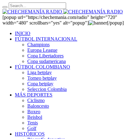
[popup url="https://chechemania.com/radio" height="720"
width="480" scrollbars="yes" alt="popup"]
[/popup]
INICIO
FÚTBOL INTERNACIONAL
Champions
Europa League
Copa Libertadores
Copa sudamericana
FÚTBOL COLOMBIANO
Liga betplay
Torneo betplay
Copa betplay
Seleccion Colombia
MÁS DEPORTES
Ciclismo
Baloncesto
Boxeo
Beisbol
Tenis
Golf
HISTÓRICOS