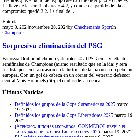
mientras que, el tanto del equipo alemán fue de Alphonso Davies.
La llave de la semifinal quedó 4-2, ya que en el partido de ida el
compromiso quedó 2-2. La final de...
Entrada
mayo 8, 2024
noviembre 20, 2024
by
Chechemanía Sport
In
Champions
Sorpresiva eliminación del PSG
Borussia Dortmund eliminó y derrotó 1-0 al PSG en la vuelta de
semifinales de Champions (mismo resultado que en la ida) y será
finalista por tercera ocasión en la historia de la máxima competición
europea. Con un gol de cabeza en un córner del veterano defensor
central Mats Hummels (50), el equipo de la cuenca...
Últimas Noticias
Definidos los grupos de la Copa Suramericana 2025
marzo
19, 2025
Definidos los grupos de la Copa Libertadores 2025
marzo 19,
2025
¡Aᴛᴇɴᴄɪᴏ́ɴ, ʜɪɴᴄʜᴀs ʟᴇᴏᴘᴀʀᴅᴏs! CONMEBOL ʀᴇᴠᴇʟᴀ ᴇʟ
ᴄᴀʟᴇɴᴅᴀʀɪᴏ ᴅᴇ ʟᴀ Cᴏᴘᴀ Lɪʙᴇʀᴛᴀᴅᴏʀᴇs 2025
marzo 19, 2025